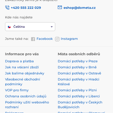
+420 555 222 029
eshop@dometa.cz
Kde nás najdete
Čeština
Jsme také na:
Facebook
Instagram
Informace pro vás
Místa osobních odběrů
Doprava a platba
Domácí potřeby v Praze
Jak na vrácení zboží
Domácí potřeby v Brně
Jak balíme objednávky
Domácí potřeby v Ostravě
Všeobecné obchodní
Domácí potřeby v Hradci
podmínky
Králové
VOP pro firmy
Domácí potřeby v Plzni
Ochrana osobních údajů
Domácí potřeby v Liberci
Podmínky užití webového
Domácí potřeby v Českých
rozhraní
Budějovicích
Reklamace
Domácí potřeby v Olomoucí