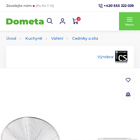
+420 555 222 029
Zavolejte nám
(Po-Pá 7-15)
0
Menu
Úvod
Kuchyně
Vaření
Cedníky a síta
Výrobce