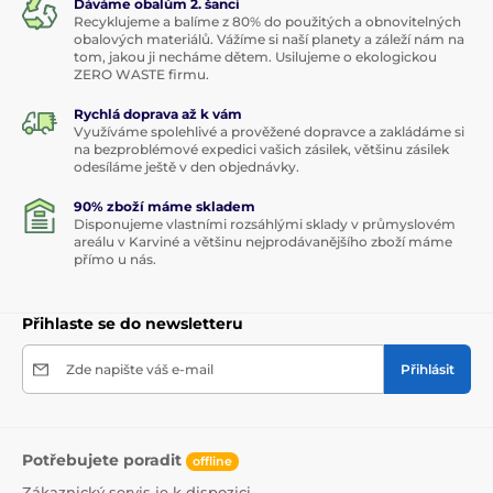
Dáváme obalům 2. šanci
Recyklujeme a balíme z 80% do použitých a obnovitelných
obalových materiálů. Vážíme si naší planety a záleží nám na
tom, jakou ji necháme dětem. Usilujeme o ekologickou
ZERO WASTE firmu.
Rychlá doprava až k vám
Využíváme spolehlivé a prověžené dopravce a zakládáme si
na bezproblémové expedici vašich zásilek, většinu zásilek
odesíláme ještě v den objednávky.
90% zboží máme skladem
Disponujeme vlastními rozsáhlými sklady v průmyslovém
areálu v Karviné a většinu nejprodávanějšího zboží máme
přímo u nás.
Přihlaste se do newsletteru
Zde napište váš e-mail
Přihlásit
Potřebujete poradit
offline
Zákaznický servis je k dispozici