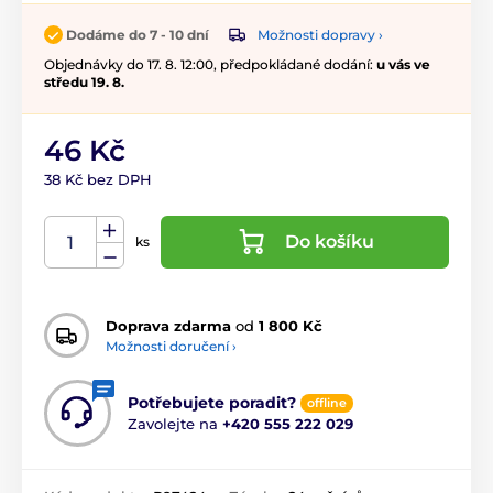
Možnosti dopravy ›
Dodáme do 7 - 10 dní
Objednávky do 17. 8. 12:00, předpokládané dodání:
u vás ve
středu 19. 8.
46 Kč
38 Kč bez DPH
Do košíku
ks
Doprava zdarma
od
1 800 Kč
Možnosti doručení ›
Potřebujete poradit?
offline
Zavolejte na
+420 555 222 029