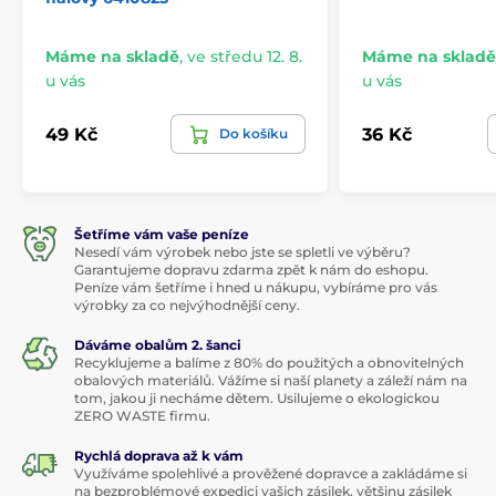
Máme na skladě
,
ve středu 12. 8.
Máme na skladě
u vás
u vás
49 Kč
36 Kč
Do košíku
Šetříme vám vaše peníze
Nesedí vám výrobek nebo jste se spletli ve výběru?
Garantujeme dopravu zdarma zpět k nám do eshopu.
Peníze vám šetříme i hned u nákupu, vybíráme pro vás
výrobky za co nejvýhodnější ceny.
Dáváme obalům 2. šanci
Recyklujeme a balíme z 80% do použitých a obnovitelných
obalových materiálů. Vážíme si naší planety a záleží nám na
tom, jakou ji necháme dětem. Usilujeme o ekologickou
ZERO WASTE firmu.
Rychlá doprava až k vám
Využíváme spolehlivé a prověžené dopravce a zakládáme si
na bezproblémové expedici vašich zásilek, většinu zásilek