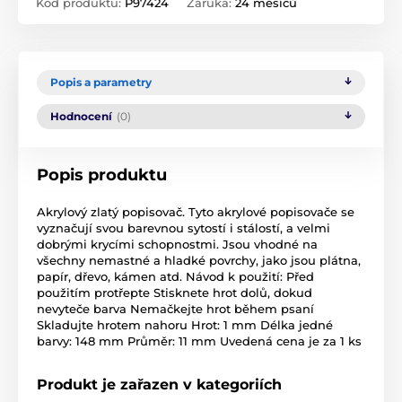
Kód produktu:
P97424
Záruka:
24 měsíců
Popis a parametry
Hodnocení
(0)
Popis produktu
Akrylový zlatý popisovač. Tyto akrylové popisovače se
vyznačují svou barevnou sytostí i stálostí, a velmi
dobrými krycími schopnostmi. Jsou vhodné na
všechny nemastné a hladké povrchy, jako jsou plátna,
papír, dřevo, kámen atd. Návod k použití: Před
použitím protřepte Stisknete hrot dolů, dokud
nevyteče barva Nemačkejte hrot během psaní
Skladujte hrotem nahoru Hrot: 1 mm Délka jedné
barvy: 148 mm Průměr: 11 mm Uvedená cena je za 1 ks
Produkt je zařazen v kategoriích