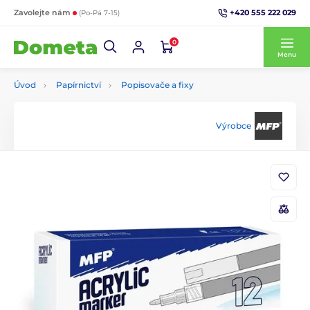
+420 555 222 029
Zavolejte nám
(Po-Pá 7-15)
0
Menu
Úvod
Papírnictví
Popisovače a fixy
Výrobce