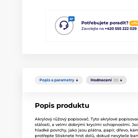
Potřebujete poradit?
offl
Zavolejte na
+420 555 222 029
Popis a parametry
Hodnocení
(0)
Popis produktu
Akrylový růžový popisovač. Tyto akrylové popisovač
stálostí, a velmi dobrými krycími schopnostmi. 
hladké povrchy, jako jsou plátna, papír, dřevo, ká
protřepte Stisknete hrot dolů, dokud nevyteče b