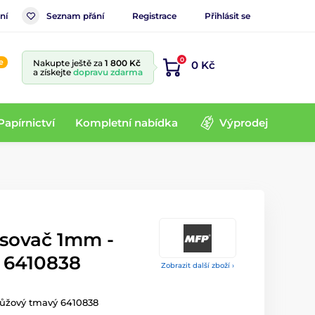
ní
Seznam přání
Registrace
Přihlásit se
0
e
Nakupte ještě za
1 800 Kč
0 Kč
a získejte
dopravu zdarma
Papírnictví
Kompletní nabídka
Výprodej
isovač 1mm -
 6410838
Zobrazit další zboží ›
růžový tmavý 6410838