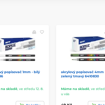
vý popisovač 1mm - bílý
akrylový popisovač 4mm 
36
zelený tmavý 6410830
na skladě
,
ve středu 12. 8.
Máme na skladě
,
ve středu
u vás