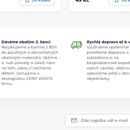
49 Kč
Do košíku
Do k
Dáváme obalům 2. šanci
Rychlá doprava až k
Recyklujeme a balíme z 80%
Využíváme spolehlivé
do použitých a obnovitelných
prověžené dopravce a
obalových materiálů. Vážíme
zakládáme si na
si naší planety a záleží nám
bezproblémové exped
na tom, jakou ji necháme
vašich zásilek, většinu
dětem. Usilujeme o
odesíláme ještě v den
ekologickou ZERO WASTE
objednávky.
firmu.
Zde napište váš e-mail