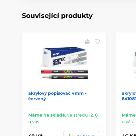
Související produkty
akrylový popisovač 4mm -
akrylo
červený
64108
Máme na skladě
,
ve středu 12. 8.
Máme 
u vás
u vás