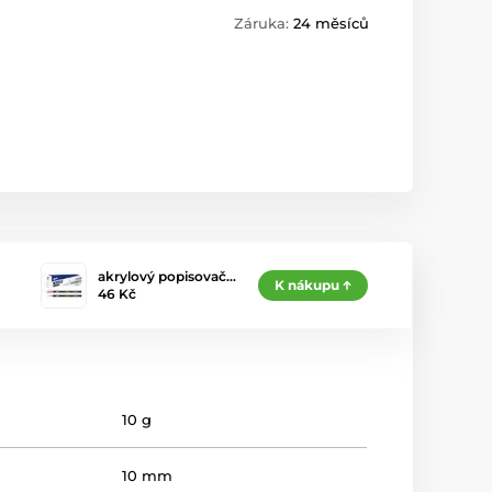
Záruka:
24 měsíců
akrylový popisovač…
K nákupu
46 Kč
10 g
10 mm