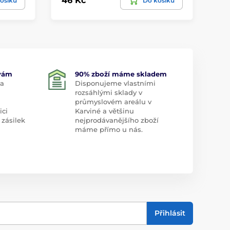
46 Kč
21
ošíku
Do košíku
 vám
90% zboží máme skladem
 a
Disponujeme vlastními
rozsáhlými sklady v
průmyslovém areálu v
ici
Karviné a většinu
 zásilek
nejprodávanějšího zboží
máme přímo u nás.
Přihlásit