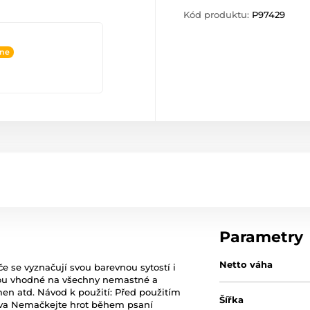
Kód produktu:
P97429
ine
Parametry
Netto váha
e se vyznačují svou barevnou sytostí i
Jsou vhodné na všechny nemastné a
men atd. Návod k použití: Před použitím
Šířka
arva Nemačkejte hrot během psaní