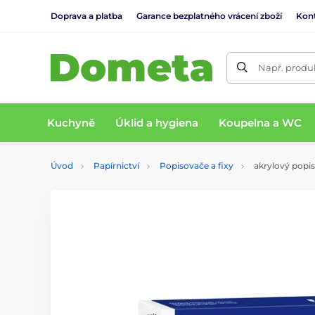
Doprava a platba
Garance bezplatného vrácení zboží
Kon
Např. produk
Kuchyně
Úklid a hygiena
Koupelna a WC
Úvod
Papírnictví
Popisovače a fixy
akrylový popi