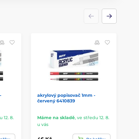
-
akrylový popisovač 1mm -
ak
červený 6410839
4k
 12. 8.
Máme na skladě
,
ve středu 12. 8.
Do
u vás
19.