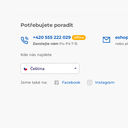
Potřebujete poradit
+420 555 222 029
esho
offline
Zavolejte nám
Po-Pá 7-15
nebo p
Kde nás najdete
Čeština
Jsme také na:
Facebook
Instagram