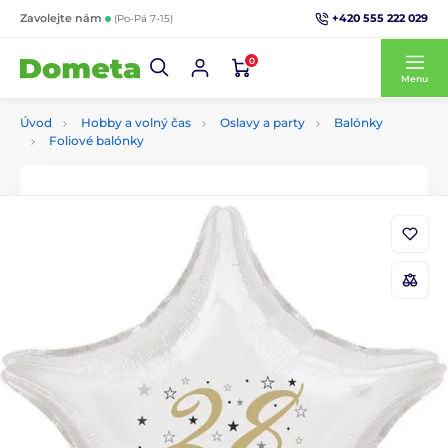
+420 555 222 029
Zavolejte nám
(Po-Pá 7-15)
0
Menu
Úvod
Hobby a volný čas
Oslavy a party
Balónky
Foliové balónky