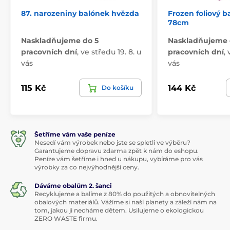
87. narozeniny balónek hvězda
Frozen foliový 
78cm
Naskladňujeme do 5
Naskladňujeme 
pracovních dní
,
ve středu 19. 8. u
pracovních dní
,
vás
vás
115 Kč
144 Kč
Do košíku
Šetříme vám vaše peníze
Nesedí vám výrobek nebo jste se spletli ve výběru?
Garantujeme dopravu zdarma zpět k nám do eshopu.
Peníze vám šetříme i hned u nákupu, vybíráme pro vás
výrobky za co nejvýhodnější ceny.
Dáváme obalům 2. šanci
Recyklujeme a balíme z 80% do použitých a obnovitelných
obalových materiálů. Vážíme si naší planety a záleží nám na
tom, jakou ji necháme dětem. Usilujeme o ekologickou
ZERO WASTE firmu.