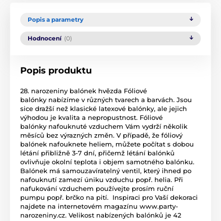
Popis a parametry
Hodnocení
(0)
Popis produktu
28. narozeniny balónek hvězda Fóliové
balónky nabízíme v různých tvarech a barvách. Jsou
sice dražší než klasické latexové balónky, ale jejich
výhodou je kvalita a nepropustnost. Fóliové
balónky nafouknuté vzduchem Vám vydrží několik
měsíců bez výrazných změn. V případě, že fóliový
balónek nafouknete heliem, můžete počítat s dobou
létání přibližně 3-7 dní, přičemž létání balónků
ovlivňuje okolní teplota i objem samotného balónku.
Balónek má samouzavíratelný ventil, který ihned po
nafouknutí zamezí úniku vzduchu popř. helia. Při
nafukování vzduchem používejte prosím ruční
pumpu popř. brčko na pití. Inspiraci pro Vaší dekoraci
najdete na internetovém magazínu www.party-
narozeniny.cz. Velikost nabízených balónků je 42