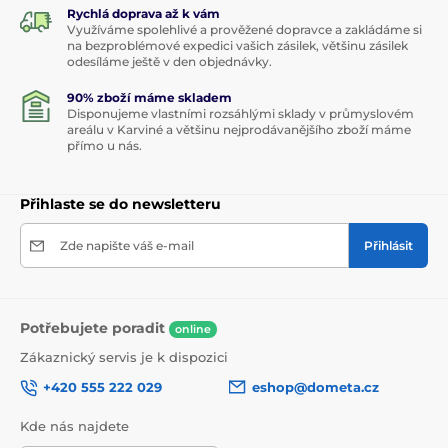
Rychlá doprava až k vám
Využíváme spolehlivé a prověžené dopravce a zakládáme si
na bezproblémové expedici vašich zásilek, většinu zásilek
odesíláme ještě v den objednávky.
90% zboží máme skladem
Disponujeme vlastními rozsáhlými sklady v průmyslovém
areálu v Karviné a většinu nejprodávanějšího zboží máme
přímo u nás.
Přihlaste se do newsletteru
Zde napište váš e-mail
Přihlásit
Potřebujete poradit
online
Zákaznický servis je k dispozici
+420 555 222 029
eshop@dometa.cz
Kde nás najdete