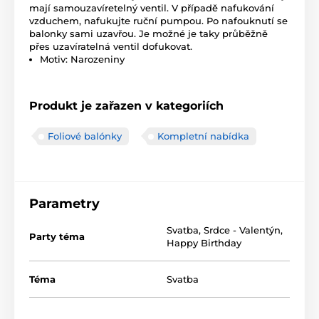
mají samouzavíretelný ventil. V případě nafukování
vzduchem, nafukujte ruční pumpou. Po nafouknutí se
balonky sami uzavřou. Je možné je taky průběžně
přes uzavíratelná ventil dofukovat.
Motiv: Narozeniny
Produkt je zařazen v kategoriích
Foliové balónky
Kompletní nabídka
Parametry
Svatba
,
Srdce - Valentýn
,
Party téma
Happy Birthday
Téma
Svatba