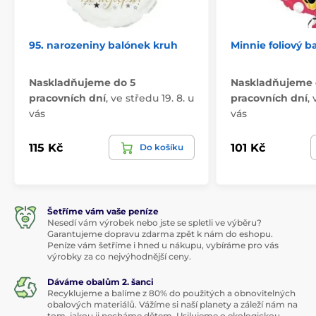
95. narozeniny balónek kruh
Minnie foliový 
Naskladňujeme do 5
Naskladňujeme 
pracovních dní
,
ve středu 19. 8. u
pracovních dní
,
vás
vás
115 Kč
101 Kč
Do košíku
Šetříme vám vaše peníze
Nesedí vám výrobek nebo jste se spletli ve výběru?
Garantujeme dopravu zdarma zpět k nám do eshopu.
Peníze vám šetříme i hned u nákupu, vybíráme pro vás
výrobky za co nejvýhodnější ceny.
Dáváme obalům 2. šanci
Recyklujeme a balíme z 80% do použitých a obnovitelných
obalových materiálů. Vážíme si naší planety a záleží nám na
tom, jakou ji necháme dětem. Usilujeme o ekologickou