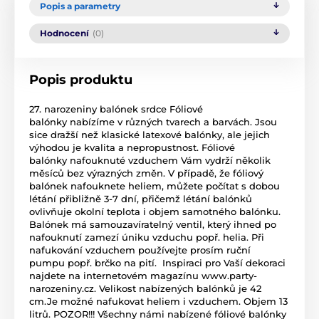
Popis a parametry
Hodnocení
(0)
Popis produktu
27. narozeniny balónek srdce Fóliové
balónky nabízíme v různých tvarech a barvách. Jsou
sice dražší než klasické latexové balónky, ale jejich
výhodou je kvalita a nepropustnost. Fóliové
balónky nafouknuté vzduchem Vám vydrží několik
měsíců bez výrazných změn. V případě, že fóliový
balónek nafouknete heliem, můžete počítat s dobou
létání přibližně 3-7 dní, přičemž létání balónků
ovlivňuje okolní teplota i objem samotného balónku.
Balónek má samouzavíratelný ventil, který ihned po
nafouknutí zamezí úniku vzduchu popř. helia. Při
nafukování vzduchem používejte prosím ruční
pumpu popř. brčko na pití. Inspiraci pro Vaší dekoraci
najdete na internetovém magazínu www.party-
narozeniny.cz. Velikost nabízených balónků je 42
cm.Je možné nafukovat heliem i vzduchem. Objem 13
litrů. POZOR!!! Všechny námi nabízené fóliové balónky