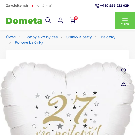
+420 555 222 029
Zavolejte nám
(Po-Pá 7-15)
0
Menu
Úvod
Hobby a volný čas
Oslavy a party
Balónky
Foliové balónky