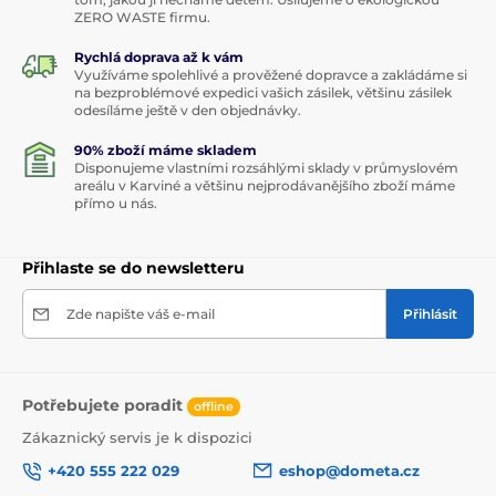
ZERO WASTE firmu.
Rychlá doprava až k vám
Využíváme spolehlivé a prověžené dopravce a zakládáme si
na bezproblémové expedici vašich zásilek, většinu zásilek
odesíláme ještě v den objednávky.
90% zboží máme skladem
Disponujeme vlastními rozsáhlými sklady v průmyslovém
areálu v Karviné a většinu nejprodávanějšího zboží máme
přímo u nás.
Přihlaste se do newsletteru
Zde napište váš e-mail
Přihlásit
Potřebujete poradit
offline
Zákaznický servis je k dispozici
+420 555 222 029
eshop@dometa.cz