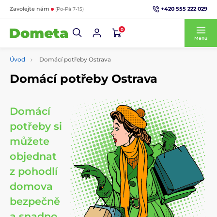
+420 555 222 029
Zavolejte nám
(Po-Pá 7-15)
0
Menu
Úvod
Domácí potřeby Ostrava
Domácí potřeby Ostrava
Domácí
potřeby si
můžete
objednat
z pohodlí
domova
bezpečně
a snadno