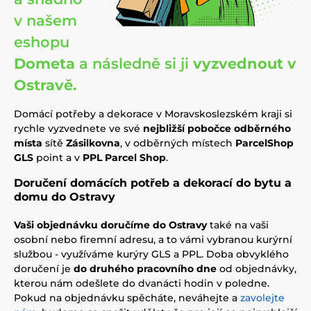
v našem
eshopu
Dometa
a následně si ji
vyzvednout v
Ostravě.
Domácí potřeby a dekorace v Moravskoslezském kraji si
rychle vyzvednete ve své
nejbližší pobočce odběrného
místa
sítě
Zásilkovna
, v odběrných místech
ParcelShop
GLS
point a v
PPL Parcel Shop
.
Doručení domácích potřeb a dekorací do bytu a
domu do Ostravy
Vaši objednávku doručíme do Ostravy
také na vaši
osobní nebo firemní adresu, a to vámi vybranou kurýrní
službou - využíváme kurýry GLS a PPL. Doba obvyklého
doručení je
do druhého pracovního dne
od objednávky,
kterou nám odešlete do dvanácti hodin v poledne.
Pokud na objednávku spěcháte, neváhejte a
zavolejte