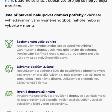
nám
, budeme se snažit udělat vše pro její co nejrychlejší
doručení.
Jste připraveni nakupovat domácí potřeby?
Začněte
vyhledáváním vámi vysněného zboží nahoře nebo si
vyberte v menu.
Šetříme vám vaše peníze
Nesedí vám výrobek nebo jste se spletli ve výběru?
Garantujeme dopravu zdarma zpět k nám do eshopu.
Peníze vám šetříme i hned u nákupu, vybíráme pro vás
výrobky za co nejvýhodnější ceny.
Dáváme obalům 2. šanci
Recyklujeme a balíme z 80% do použitých a obnovitelných
obalových materiálů. Vážíme si naší planety a záleží nám na
tom, jakou ji necháme dětem. Usilujeme o ekologickou
ZERO WASTE firmu.
Rychlá doprava až k vám
Využíváme spolehlivé a prověžené dopravce a zakládáme si
na bezproblémové expedici vašich zásilek, většinu zásilek
odesíláme ještě v den objednávky.