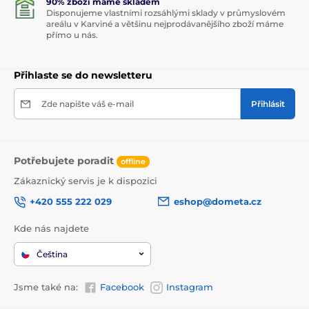
90% zboží máme skladem
Disponujeme vlastními rozsáhlými sklady v průmyslovém
areálu v Karviné a většinu nejprodávanějšího zboží máme
přímo u nás.
Přihlaste se do newsletteru
Zde napište váš e-mail
Přihlásit
Potřebujete poradit
offline
Zákaznický servis je k dispozici
+420 555 222 029
eshop@dometa.cz
Kde nás najdete
Čeština
Jsme také na:
Facebook
Instagram