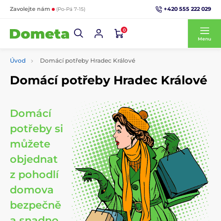
+420 555 222 029
Zavolejte nám
(Po-Pá 7-15)
0
Menu
Úvod
Domácí potřeby Hradec Králové
Domácí potřeby Hradec Králové
Domácí
potřeby si
můžete
objednat
z pohodlí
domova
bezpečně
a snadno