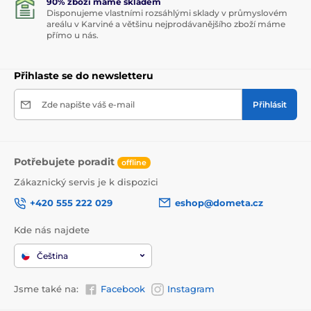
90% zboží máme skladem
Disponujeme vlastními rozsáhlými sklady v průmyslovém
areálu v Karviné a většinu nejprodávanějšího zboží máme
přímo u nás.
Přihlaste se do newsletteru
Zde napište váš e-mail
Přihlásit
Potřebujete poradit
offline
Zákaznický servis je k dispozici
+420 555 222 029
eshop@dometa.cz
Kde nás najdete
Čeština
Jsme také na:
Facebook
Instagram