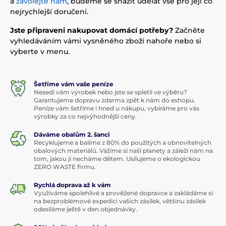
a
zavolejte nám
, budeme se snažit udělat vše pro její co
nejrychlejší doručení.
Jste připraveni nakupovat domácí potřeby?
Začněte
vyhledáváním vámi vysněného zboží nahoře nebo si
vyberte v menu.
Šetříme vám vaše peníze
Nesedí vám výrobek nebo jste se spletli ve výběru?
Garantujeme dopravu zdarma zpět k nám do eshopu.
Peníze vám šetříme i hned u nákupu, vybíráme pro vás
výrobky za co nejvýhodnější ceny.
Dáváme obalům 2. šanci
Recyklujeme a balíme z 80% do použitých a obnovitelných
obalových materiálů. Vážíme si naší planety a záleží nám na
tom, jakou ji necháme dětem. Usilujeme o ekologickou
ZERO WASTE firmu.
Rychlá doprava až k vám
Využíváme spolehlivé a prověžené dopravce a zakládáme si
na bezproblémové expedici vašich zásilek, většinu zásilek
odesíláme ještě v den objednávky.