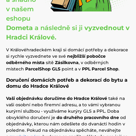
v našem
eshopu
Dometa
a následně si ji
vyzvednout v
Hradci Králové.
V Královéhradeckém kraji si domácí potřeby a dekorace
si rychle vyzvednete ve své
nejbližší pobočce
odběrného místa
sítě
Zásilkovna
, v odběrných
místech
ParcelShop GLS
point a v
PPL Parcel Shop
.
Doručení domácích potřeb a dekorací do bytu a
domu do Hradce Králové
Vaši objednávku doručíme do Hradce Králové
také na
vaši osobní nebo firemní adresu, a to vámi vybranou
kurýrní službou - využíváme kurýry GLS a PPL. Doba
obvyklého doručení je
do druhého pracovního dne
od
objednávky, kterou nám odešlete do dvanácti hodin v
poledne. Pokud na objednávku spěcháte, neváhejte