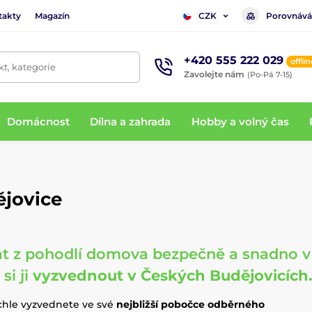
takty
Magazín
Porovnává
CZK
+420 555 222 029
offlin
t, kategorie
Zavolejte nám
(Po-Pá 7-15)
Domácnost
Dílna a zahrada
Hobby a volný čas
jovice
t z pohodlí domova bezpečně a snadno v
si ji
vyzvednout v Českých Budějovicích
ychle vyzvednete ve své
nejbližší pobočce odběrného