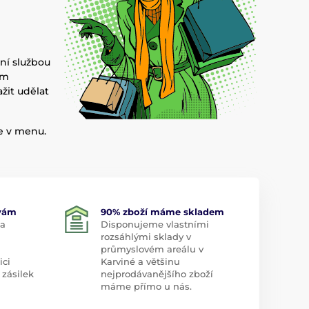
ní službou
ám
žit udělat
e v menu.
 vám
90% zboží máme skladem
 a
Disponujeme vlastními
rozsáhlými sklady v
průmyslovém areálu v
ici
Karviné a většinu
 zásilek
nejprodávanějšího zboží
máme přímo u nás.