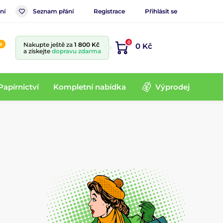
ní
Seznam přání
Registrace
Přihlásit se
0
e
Nakupte ještě za
1 800 Kč
0 Kč
a získejte
dopravu zdarma
Papírnictví
Kompletní nabídka
Výprodej
.