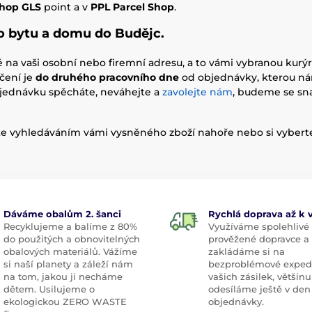
Shop GLS
point a v
PPL Parcel Shop
.
o bytu a domu do Budějc.
é na vaši osobní nebo firemní adresu, a to vámi vybranou kurýr
čení je
do druhého pracovního dne
od objednávky, kterou n
bjednávku spěcháte, neváhejte a
zavolejte nám
, budeme se sna
e vyhledáváním vámi vysněného zboží nahoře nebo si vybert
Dáváme obalům 2. šanci
Rychlá doprava až k
Recyklujeme a balíme z 80%
Využíváme spolehlivé
do použitých a obnovitelných
prověžené dopravce a
obalových materiálů. Vážíme
zakládáme si na
si naší planety a záleží nám
bezproblémové exped
na tom, jakou ji necháme
vašich zásilek, většinu
dětem. Usilujeme o
odesíláme ještě v den
ekologickou ZERO WASTE
objednávky.