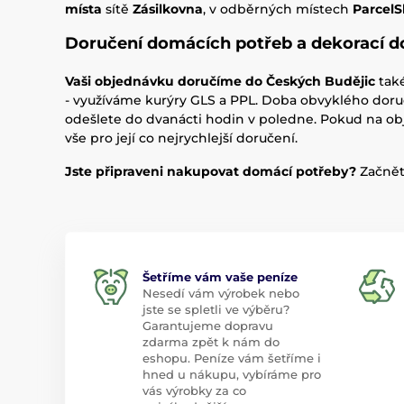
místa
sítě
Zásilkovna
, v odběrných místech
Parcel
Doručení domácích potřeb a dekorací d
Vaši objednávku doručíme do Českých Budějic
tak
- využíváme kurýry GLS a PPL. Doba obvyklého doru
odešlete do dvanácti hodin v poledne. Pokud na o
vše pro její co nejrychlejší doručení.
Jste připraveni nakupovat domácí potřeby?
Začnět
Šetříme vám vaše peníze
Nesedí vám výrobek nebo
jste se spletli ve výběru?
Garantujeme dopravu
zdarma zpět k nám do
eshopu. Peníze vám šetříme i
hned u nákupu, vybíráme pro
vás výrobky za co